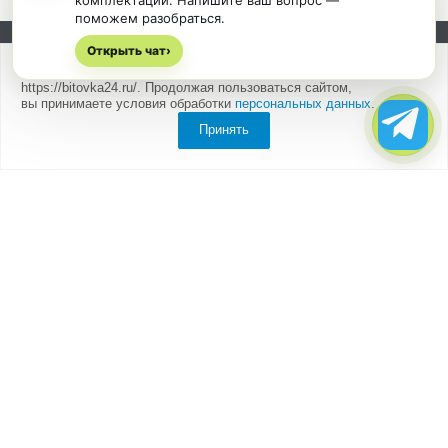
комплектации. Напишите ваш вопрос —
поможем разобраться.
Открыть чат
Подписывайтесь на новости и акции:
›
Мы
используем cookies
для быстрой и удобной работы сайта
https://bitovka24.ru/. Продолжая пользоваться сайтом,
вы принимаете условия обработки
персональных данных
.
Принять
Компания
О компании
Партнеры
Отзывы
Каталог
Бытовки
Блок-контейнеры
Вагончики