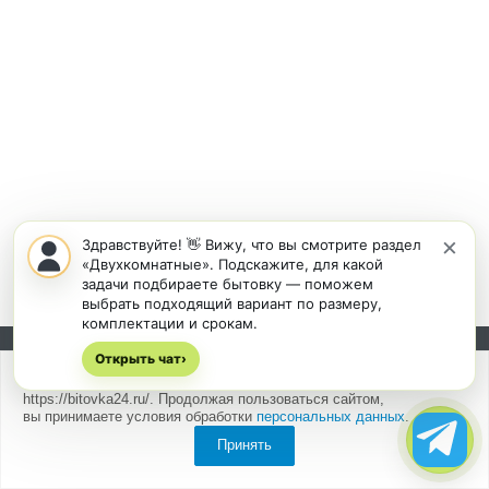
×
Здравствуйте! 👋 Вижу, что вы смотрите раздел
«Двухкомнатные». Подскажите, для какой
задачи подбираете бытовку — поможем
выбрать подходящий вариант по размеру,
комплектации и срокам.
Открыть чат
Подписывайтесь на новости и акции:
›
Мы
используем cookies
для быстрой и удобной работы сайта
https://bitovka24.ru/. Продолжая пользоваться сайтом,
вы принимаете условия обработки
персональных данных
.
Принять