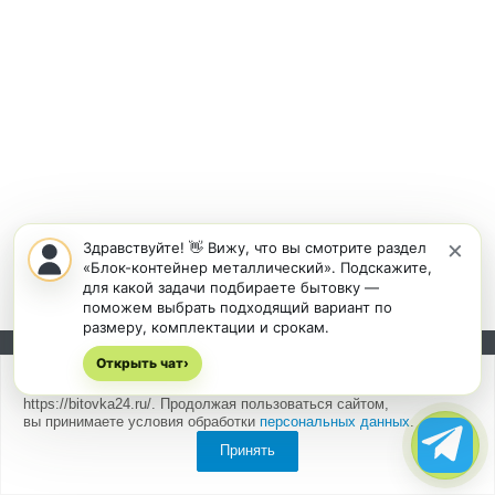
×
Здравствуйте! 👋 Вижу, что вы смотрите раздел
«Блок-контейнер металлический». Подскажите,
для какой задачи подбираете бытовку —
поможем выбрать подходящий вариант по
размеру, комплектации и срокам.
Открыть чат
Подписывайтесь на новости и акции:
›
Мы
используем cookies
для быстрой и удобной работы сайта
https://bitovka24.ru/. Продолжая пользоваться сайтом,
вы принимаете условия обработки
персональных данных
.
Принять