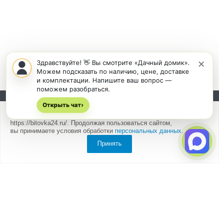
×
Здравствуйте! 👋 Вы смотрите «Дачный домик».
Можем подсказать по наличию, цене, доставке
и комплектации. Напишите ваш вопрос —
поможем разобраться.
Открыть чат
Подписывайтесь на новости и акции:
›
Мы
используем cookies
для быстрой и удобной работы сайта
https://bitovka24.ru/. Продолжая пользоваться сайтом,
вы принимаете условия обработки
персональных данных
.
Принять
Компания
О компании
Партнеры