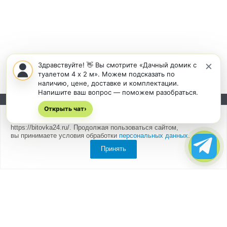
×
Здравствуйте! 👋 Вы смотрите «Дачный домик с
туалетом 4 х 2 м». Можем подсказать по
наличию, цене, доставке и комплектации.
Напишите ваш вопрос — поможем разобраться.
Открыть чат
Подписывайтесь на новости и акции:
›
Мы
используем cookies
для быстрой и удобной работы сайта
https://bitovka24.ru/. Продолжая пользоваться сайтом,
вы принимаете условия обработки
персональных данных
.
Принять
Компания
О компании
Партнеры