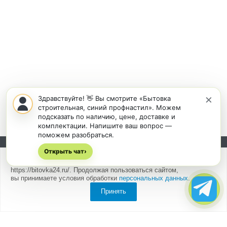
×
Здравствуйте! 👋 Вы смотрите «Бытовка
строительная, синий профнастил». Можем
подсказать по наличию, цене, доставке и
комплектации. Напишите ваш вопрос —
поможем разобраться.
Открыть чат
Подписывайтесь на новости и акции:
›
Мы
используем cookies
для быстрой и удобной работы сайта
https://bitovka24.ru/. Продолжая пользоваться сайтом,
вы принимаете условия обработки
персональных данных
.
Принять