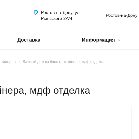
Ростов-на-Дону, ул.
Ростов-на-Дону
Рыльского 2А/4
Доставка
Информация
тейнеров
Дачный дом из блок-контейнера, мдф отделка
йнера, мдф отделка