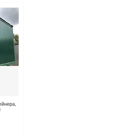
ейнера,
т