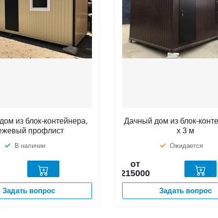
дом из блок-контейнера,
Дачный дом из блок-конт
ежевый профлист
х 3 м
В наличии
Ожидается
от
215000
Задать вопрос
Задать вопрос