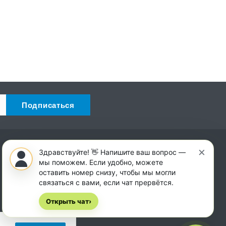
×
Наши контакты
Здравствуйте! 👋 Напишите ваш вопрос —
мы поможем. Если удобно, можете
+7 (863) 322-00-15
оставить номер снизу, чтобы мы могли
Пн. – Сб.: с 8:00 до 18:00
связаться с вами, если чат прервётся.
Вс.: с 8:00 до 14:00
Открыть чат
›
Ростов-на-Дону, ул. Рыльского 2А/4