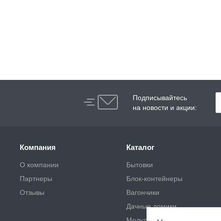
Подписывайтесь
на новости и акции:
Компания
Каталог
О компании
Бытовки
Партнеры
Блок-контейнеры
Отзывы
Вагончики
Дачные домики
Модульные здания