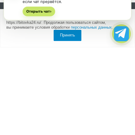
если чат прервётся.
Открыть чат
Подписывайтесь на новости и акции:
›
Мы
используем cookies
для быстрой и удобной работы сайта
https://bitovka24.ru/. Продолжая пользоваться сайтом,
вы принимаете условия обработки
персональных данных
.
Принять
Компания
О компании
Партнеры
Отзывы
Каталог
Бытовки
Блок-контейнеры
Вагончики
Дачные домики